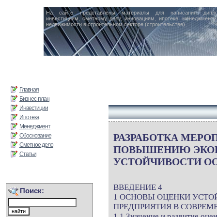
На сайте представлены материалы для написания дипл
инвестициям, сметному делу, инновациям, ипотеке, менеджменту 
недвижимости в строительном секторе (строительстве).
Главная
Бизнес-план
Инвестиции
Ипотека
Менеджмент
РАЗРАБОТКА МЕРО
Обоснование
Сметное дело
ПОВЫШЕНИЮ ЭКО
Статьи
УСТОЙЧИВОСТИ ОО
ВВЕДЕНИЕ 4
Поиск:
1 ОСНОВЫ ОЦЕНКИ УСТО
ПРЕДПРИЯТИЯ В СОВРЕМ
1.1 Значение и развитие оце