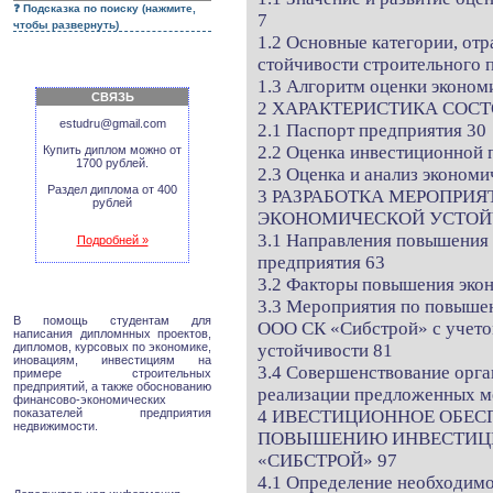
Подсказка по поиску (нажмите,
7
чтобы развернуть)
1.2 Основные категории, от
стойчивости строительного 
1.3 Алгоритм оценки эконом
СВЯЗЬ
2 ХАРАКТЕРИСТИКА СОСТ
estudru@gmail.com
2.1 Паспорт предприятия 30
2.2 Оценка инвестиционной 
Купить диплом можно от
1700 рублей.
2.3 Оценка и анализ эконом
Раздел диплома от 400
3 РАЗРАБОТКА МЕРОПРИ
рублей
ЭКОНОМИЧЕСКОЙ УСТОЙЧ
3.1 Направления повышения
Подробней »
предприятия 63
3.2 Факторы повышения эко
3.3 Мероприятия по повыше
В помощь студентам для
ООО СК «Сибстрой» с учето
написания дипломнных проектов,
дипломов, курсовых по экономике,
устойчивости 81
иновациям, инвестициям на
3.4 Совершенствование орга
примере строительных
предприятий, а также обоснованию
реализации предложенных м
финансово-экономических
показателей предприятия
4 ИВЕСТИЦИОННОЕ ОБЕС
недвижимости.
ПОВЫШЕНИЮ ИНВЕСТИЦИ
«СИБСТРОЙ» 97
4.1 Определение необходимо