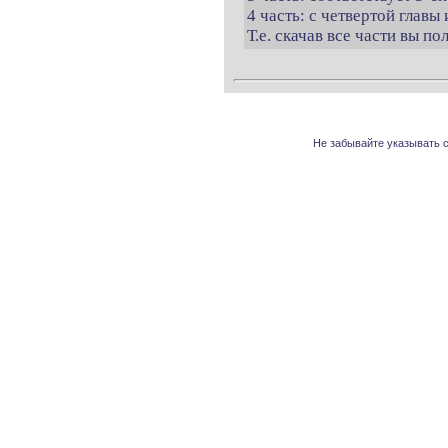
4 часть: с четвертой главы 
Т.е. скачав все части вы п
Не забывайте указывать с