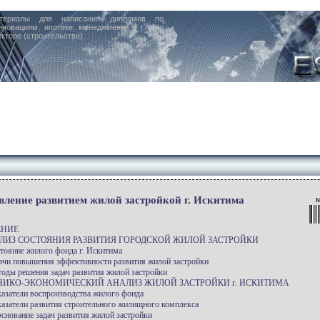
териалы для написания дипломов по
нновациям, ипотеке, менеджменту и т.п. по
кторе (строительстве).
вление развитием жилой застройкой г. Искитима
к
ЕНИЕ
АЛИЗ СОСТОЯНИЯ РАЗВИТИЯ ГОРОДСКОЙ ЖИЛОЙ ЗАСТРОЙКИ
стояние жилого фонда г. Искитима
дачи повышения эффективности развития жилой застройки
тоды решения задач развития жилой застройки
ХНИКО-ЭКОНОМИЧЕСКИЙ АНАЛИЗ ЖИЛОЙ ЗАСТРОЙКИ г. ИСКИТИМА
казатели воспроизводства жилого фонда
казатели развития строительного жилищного комплекса
основание задач развития жилой застройки