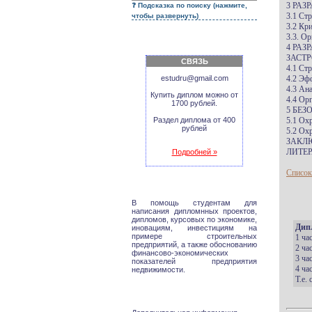
3 РАЗ
Подсказка по поиску (нажмите,
3.1 Ст
чтобы развернуть)
3.2 Кр
3.3. О
4 РА
ЗАСТ
СВЯЗЬ
4.1 Ст
estudru@gmail.com
4.2 Эф
4.3 Ан
Купить диплом можно от
4.4 Ор
1700 рублей.
5 БЕ
Раздел диплома от 400
5.1 Ох
рублей
5.2 Ох
ЗАКЛ
ЛИТЕР
Подробней »
Список
В помощь студентам для
написания дипломнных проектов,
дипломов, курсовых по экономике,
Дип
иновациям, инвестициям на
примере строительных
1 ча
предприятий, а также обоснованию
2 ча
финансово-экономических
3 ча
показателей предприятия
4 ча
недвижимости.
Т.е.