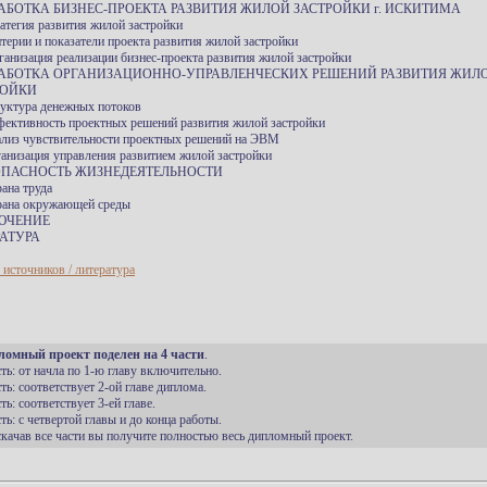
РАБОТКА БИЗНЕС-ПРОЕКТА РАЗВИТИЯ ЖИЛОЙ ЗАСТРОЙКИ г. ИСКИТИМА
ратегия развития жилой застройки
итерии и показатели проекта развития жилой застройки
рганизация реализации бизнес-проекта развития жилой застройки
ЗРАБОТКА ОРГАНИЗАЦИОННО-УПРАВЛЕНЧЕСКИХ РЕШЕНИЙ РАЗВИТИЯ ЖИЛ
РОЙКИ
руктура денежных потоков
фективность проектных решений развития жилой застройки
ализ чувствительности проектных решений на ЭВМ
ганизация управления развитием жилой застройки
ЗОПАСНОСТЬ ЖИЗНЕДЕЯТЕЛЬНОСТИ
рана труда
рана окружающей среды
ЮЧЕНИЕ
АТУРА
 источников / литература
ломный проект поделен на 4 части
.
сть: от начла по 1-ю главу включительно.
сть: соответствует 2-ой главе диплома.
сть: соответствует 3-ей главе.
сть: с четвертой главы и до конца работы.
 скачав все части вы получите полностью весь дипломный проект.