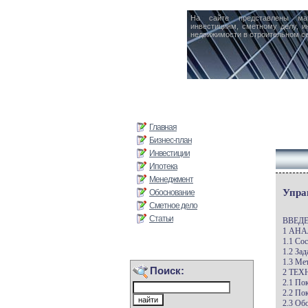
На сайте представлены ма
инвестициям, сметному делу, и
недвижимости в строительном се
Главная
Бизнес-план
Инвестиции
Ипотека
Менеджмент
Упра
Обоснование
Сметное дело
Статьи
ВВЕД
1 АН
1.1 Со
1.2 За
1.3 Ме
Поиск:
2 ТЕ
2.1 По
2.2 По
2.3 Об