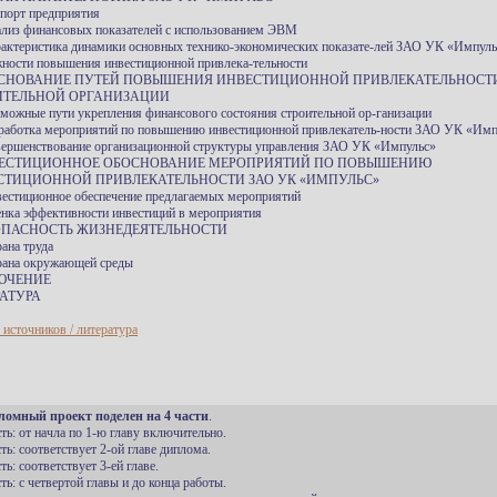
спорт предприятия
ализ финансовых показателей с использованием ЭВМ
рактеристика динамики основных технико-экономических показате-лей ЗАО УК «Импуль
ности повышения инвестиционной привлека-тельности
ОСНОВАНИЕ ПУТЕЙ ПОВЫШЕНИЯ ИНВЕСТИЦИОННОЙ ПРИВЛЕКАТЕЛЬНОСТ
ИТЕЛЬНОЙ ОРГАНИЗАЦИИ
зможные пути укрепления финансового состояния строительной ор-ганизации
зработка мероприятий по повышению инвестиционной привлекатель-ности ЗАО УК «Имп
вершенствование организационной структуры управления ЗАО УК «Импульс»
ВЕСТИЦИОННОЕ ОБОСНОВАНИЕ МЕРОПРИЯТИЙ ПО ПОВЫШЕНИЮ
СТИЦИОННОЙ ПРИВЛЕКАТЕЛЬНОСТИ ЗАО УК «ИМПУЛЬС»
вестиционное обеспечение предлагаемых мероприятий
енка эффективности инвестиций в мероприятия
ЗОПАСНОСТЬ ЖИЗНЕДЕЯТЕЛЬНОСТИ
рана труда
рана окружающей среды
ЮЧЕНИЕ
АТУРА
 источников / литература
ломный проект поделен на 4 части
.
сть: от начла по 1-ю главу включительно.
сть: соответствует 2-ой главе диплома.
сть: соответствует 3-ей главе.
сть: с четвертой главы и до конца работы.