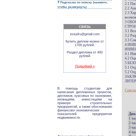
Подсказка по поиску (нажмите,
2.1 Па
чтобы развернуть)
2.2 Ан
2.3 Ха
возмож
3 ОБ
СТРО
СВЯЗЬ
3.1 Во
estudru@gmail.com
3.2 Ра
3.3 Со
Купить диплом можно от
4 ИН
1700 рублей.
ИНВЕ
Раздел диплома от 400
4.1 Ин
рублей
4.2 Оц
5 БЕ
Подробней »
5.1 Ох
5.2 Ох
ЗАКЛ
ЛИТЕР
В помощь студентам для
Список
написания дипломнных проектов,
дипломов, курсовых по экономике,
иновациям, инвестициям на
примере строительных
предприятий, а также обоснованию
финансово-экономических
Дип
показателей предприятия
недвижимости.
1 ча
2 ча
3 ча
4 ча