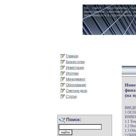
На сайте представлены ма
инвестициям, сметному делу, и
недвижимости в строительном се
Главная
Бизнес-план
Инвестиции
Ипотека
Менеджмент
Инве
Обоснование
фина
Сметное дело
(на 
Статьи
ВВЕД
1 ОС
ИНВЕ
Поиск:
1.1 Те
1.2 Не
1.3 Об
2 ОБ