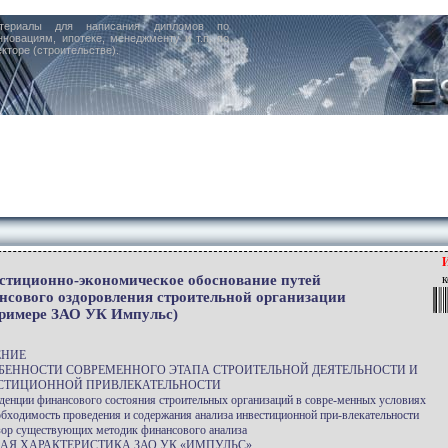
териалы для написания дипломов по
нновациям, ипотеке, менеджменту и т.п. по
кторе (строительстве).
стиционно-экономическое обоснование путей
к
нсового оздоровления строительной организации
примере ЗАО УК Импульс)
ЕНИЕ
ОБЕННОСТИ СОВРЕМЕННОГО ЭТАПА СТРОИТЕЛЬНОЙ ДЕЯТЕЛЬНОСТИ И
СТИЦИОННОЙ ПРИВЛЕКАТЕЛЬНОСТИ
нденции финансового состояния строительных организаций в совре-менных условиях
обходимость проведения и содержания анализа инвестиционной при-влекательности
зор существующих методик финансового анализа
ЩАЯ ХАРАКТЕРИСТИКА ЗАО УК «ИМПУЛЬС»