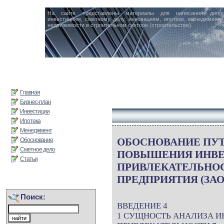
На сайте представлены материалы для написания дипл
инвестициям, сметному делу, инновациям, ипотеке, менеджменту 
недвижимости в строительном секторе (строительстве).
Главная
Бизнес-план
Инвестиции
Ипотека
Менеджмент
ОБОСНОВАНИЕ ПУ
Обоснование
Сметное дело
ПОВЫШЕНИЯ ИНВ
Статьи
ПРИВЛЕКАТЕЛЬНО
ПРЕДПРИЯТИЯ (ЗАО
Поиск:
ВВЕДЕНИЕ 4
1 СУЩНОСТЬ АНАЛИЗА 