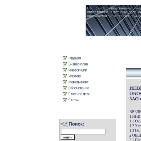
На сайте представлены ма
инвестициям, сметному делу, и
недвижимости в строительном се
Главная
Бизнес-план
Инвестиции
Ипотека
Менеджмент
ИНВ
Обоснование
ОБО
Сметное дело
ЗАО
Статьи
ВВЕДЕ
1 ИНВ
1.1 Ос
Поиск:
1.2 Ха
1.3 Ос
2 ОБ
2.1 Па