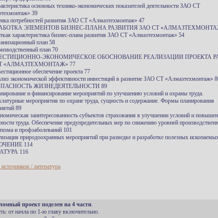
рактеристика основных технико-экономических показателей деятельности ЗАО СТ
техмонтаж» 39
енка потребностей развития ЗАО СТ «Алмазтехмонтаж» 47
РАБОТКА ЭЛЕМЕНТОВ БИЗНЕС-ПЛАНА РАЗВИТИЯ ЗАО СТ «АЛМАЗТЕХМОНТА
аткая характеристика бизнес-плана развития ЗАО СТ «Алмазтехмонтаж» 54
ганизационный план 58
оизводственный план 70
ВЕСТИЦИОННО-ЭКОНОМИЧЕСКОЕ ОБОСНОВАНИЕ РЕАЛИЗАЦИИ ПРОЕКТА Р
Т «АЛМАЗТЕХМОНТАЖ» 77
вестиционное обеспечение проекта 77
ализ экономической эффективности инвестиций в развитие ЗАО СТ «Алмазтехмонтаж» 8
ОПАСНОСТЬ ЖИЗНЕДЕЯТЕЛЬНОСТИ 89
анирование и финансирование мероприятий по улучшению условий и охраны труда.
латурные мероприятия по охране труда, сущность и содержание. Формы планирования
иятий 89
ономическая заинтересованность субъектов страхования в улучшении условий и повыше
сности труда. Обеспечение предупредительных мер по снижению уровней производствен
тизма и профзаболеваний 101
ализация природоохранных мероприятий при разведке и разработке полезных ископаемы
ЮЧЕНИЕ 114
АТУРА 116
 источников / литература
ломный проект поделен на 4 части
.
сть: от начла по 1-ю главу включительно.