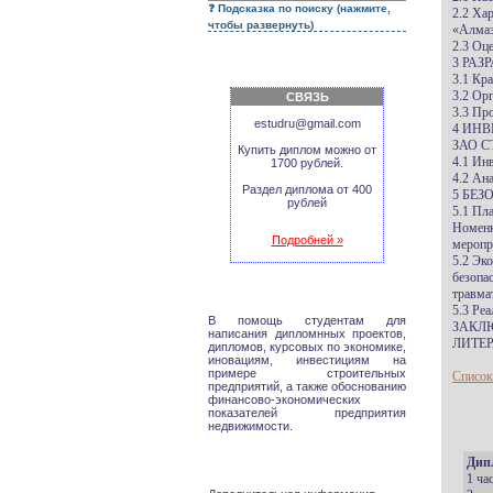
Подсказка по поиску (нажмите,
2.2 Ха
чтобы развернуть)
«Алмаз
2.3 Оц
3 РАЗ
3.1 Кр
3.2 Ор
СВЯЗЬ
3.3 Пр
estudru@gmail.com
4 ИН
ЗАО С
Купить диплом можно от
4.1 Ин
1700 рублей.
4.2 Ан
Раздел диплома от 400
5 БЕЗ
рублей
5.1 Пл
Номенк
Подробней »
меропр
5.2 Эк
безопа
травма
5.3 Ре
В помощь студентам для
ЗАКЛ
написания дипломнных проектов,
ЛИТЕР
дипломов, курсовых по экономике,
иновациям, инвестициям на
примере строительных
Список
предприятий, а также обоснованию
финансово-экономических
показателей предприятия
недвижимости.
Дип
1 ча