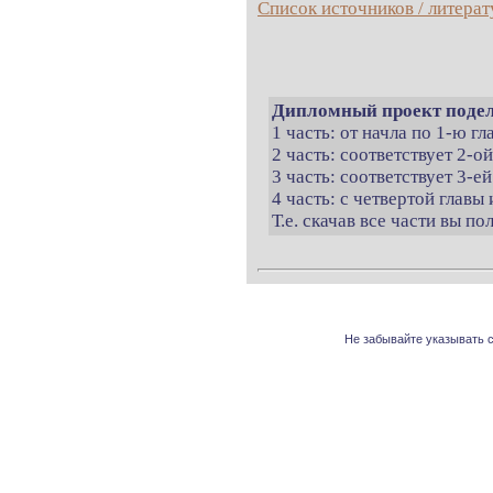
Список источников / литерат
Дипломный проект подел
1 часть: от начла по 1-ю г
2 часть: соответствует 2-о
3 часть: соответствует 3-ей
4 часть: с четвертой главы 
Т.е. скачав все части вы п
Не забывайте указывать с