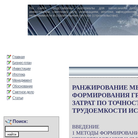
На сайте представлены материалы для написания дипл
инвестициям, сметному делу, инновациям, ипотеке, менеджменту 
недвижимости в строительном секторе (строительстве).
Главная
Бизнес-план
Инвестиции
Ипотека
Менеджмент
РАНЖИРОВАНИЕ М
Обоснование
Сметное дело
ФОРМИРОВАНИЯ Г
Статьи
ЗАТРАТ ПО ТОЧНОС
ТРУДОЕМКОСТИ И
Поиск:
ВВЕДЕНИЕ
1 МЕТОДЫ ФОРМИРОВАНИ