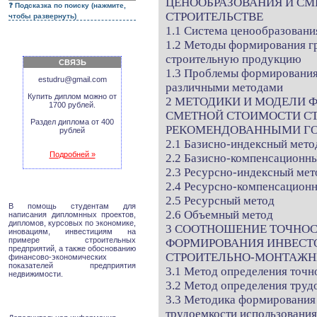
ЦЕНООБРАЗОВАНИЯ И СМ
Подсказка по поиску (нажмите,
СТРОИТЕЛЬСТВЕ
чтобы развернуть)
1.1 Система ценообразовани
1.2 Методы формирования гру
строительную продукцию
СВЯЗЬ
1.3 Проблемы формирования 
estudru@gmail.com
различными методами
Купить диплом можно от
2 МЕТОДИКИ И МОДЕЛИ 
1700 рублей.
СМЕТНОЙ СТОИМОСТИ С
Раздел диплома от 400
РЕКОМЕНДОВАННЫМИ ГО
рублей
2.1 Базисно-индексный мето
Подробней »
2.2 Базисно-компенсационн
2.3 Ресурсно-индексный мет
2.4 Ресурсно-компенсацион
2.5 Ресурсный метод
В помощь студентам для
2.6 Объемный метод
написания дипломнных проектов,
дипломов, курсовых по экономике,
3 СООТНОШЕНИЕ ТОЧНОС
иновациям, инвестициям на
примере строительных
ФОРМИРОВАНИЯ ИНВЕСТ
предприятий, а также обоснованию
СТРОИТЕЛЬНО-МОНТАЖН
финансово-экономических
показателей предприятия
3.1 Метод определения точн
недвижимости.
3.2 Метод определения труд
3.3 Методика формирования 
трудоемкости использования