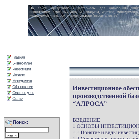
На сайте представлены материалы для написания дипл
инвестициям, сметному делу, инновациям, ипотеке, менеджменту 
недвижимости в строительном секторе (строительстве).
Главная
Бизнес-план
Инвестиции
Ипотека
Менеджмент
Инвестиционное обесп
Обоснование
Сметное дело
производственной ба
Статьи
“АЛРОСА”
ВВЕДЕНИЕ
Поиск:
1 ОСНОВЫ ИНВЕСТИЦИО
1.1 Понятие и виды инвести
1.2 Современные методы об