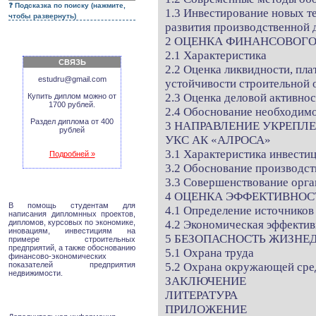
Подсказка по поиску (нажмите,
1.3 Инвестирование новых т
чтобы развернуть)
развития производственной 
2 ОЦЕНКА ФИНАНСОВОГО
2.1 Характеристика
СВЯЗЬ
2.2 Оценка ликвидности, пл
estudru@gmail.com
устойчивости строительной 
2.3 Оценка деловой активно
Купить диплом можно от
1700 рублей.
2.4 Обоснование необходим
Раздел диплома от 400
3 НАПРАВЛЕНИЕ УКРЕПЛ
рублей
УКС АК «АЛРОСА»
3.1 Характеристика инвести
Подробней »
3.2 Обоснование производст
3.3 Совершенствование орг
4 ОЦЕНКА ЭФФЕКТИВНОС
В помощь студентам для
4.1 Определение источников
написания дипломнных проектов,
дипломов, курсовых по экономике,
4.2 Экономическая эффектив
иновациям, инвестициям на
5 БЕЗОПАСНОСТЬ ЖИЗНЕ
примере строительных
предприятий, а также обоснованию
5.1 Охрана труда
финансово-экономических
показателей предприятия
5.2 Охрана окружающей ср
недвижимости.
ЗАКЛЮЧЕНИЕ
ЛИТЕРАТУРА
ПРИЛОЖЕНИЕ