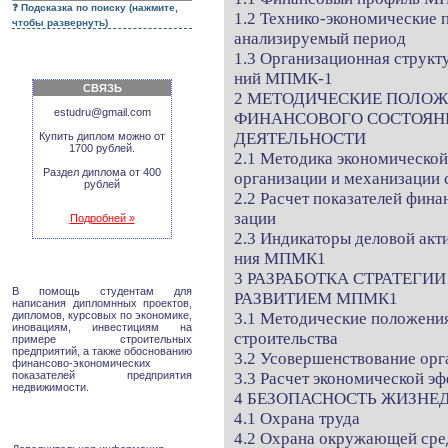
Подсказка по поиску (нажмите,
1.2 Технико-экономические п
чтобы развернуть)
анализируемый период
1.3 Организационная структ
ний МПМК-1
СВЯЗЬ
2 МЕТОДИЧЕСКИЕ ПОЛОЖ
estudru@gmail.com
ФИНАНСОВОГО СОСТОЯН
ДЕЯТЕЛЬНОСТИ
Купить диплом можно от
1700 рублей.
2.1 Методика экономической
Раздел диплома от 400
организации и механизации 
рублей
2.2 Расчет показателей фина
зации
Подробней »
2.3 Индикаторы деловой акт
ния МПМК1
3 РАЗРАБОТКА СТРАТЕГИ
В помощь студентам для
РАЗВИТИЕМ МПМК1
написания дипломнных проектов,
дипломов, курсовых по экономике,
3.1 Методические положения
иновациям, инвестициям на
строительства
примере строительных
предприятий, а также обоснованию
3.2 Усовершенствование ор
финансово-экономических
показателей предприятия
3.3 Расчет экономической э
недвижимости.
4 БЕЗОПАСНОСТЬ ЖИЗНЕ
4.1 Охрана труда
4.2 Охрана окружающей ср