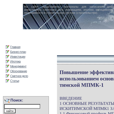
На сайте представлены материалы для написания дипл
инвестициям, сметному делу, инновациям, ипотеке, менеджменту 
недвижимости в строительном секторе (строительстве).
Главная
Бизнес-план
Инвестиции
Ипотека
Менеджмент
Повышение эффективн
Обоснование
Сметное дело
использованием осно
Статьи
тимской МПМК-1
ВВЕДЕНИЕ
Поиск:
1 ОСНОВНЫЕ РЕЗУЛЬТАТ
ИСКИТИМСКОЙ МПМК1 ЗА П
1.1 Финансовый профиль 