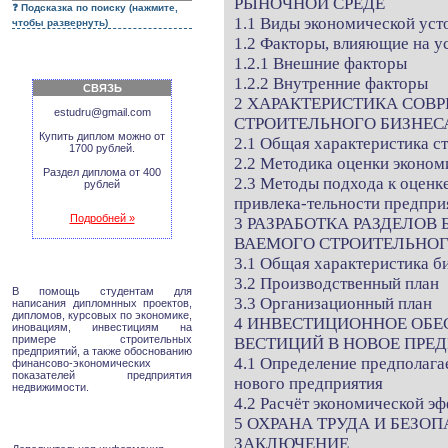
РЫНОЧНОЙ СРЕДЕ
Подсказка по поиску (нажмите,
1.1 Виды экономической уст
чтобы развернуть)
1.2 Факторы, влияющие на у
1.2.1 Внешние факторы
1.2.2 Внутренние факторы
СВЯЗЬ
2 ХАРАКТЕРИСТИКА СОВ
estudru@gmail.com
СТРОИТЕЛЬНОГО БИЗНЕС
Купить диплом можно от
2.1 Общая характеристика с
1700 рублей.
2.2 Методика оценки эконом
Раздел диплома от 400
2.3 Методы подхода к оценк
рублей
привлека-тельности предпри
Подробней »
3 РАЗРАБОТКА РАЗДЕЛОВ
ВАЕМОГО СТРОИТЕЛЬНОГ
3.1 Общая характеристика б
3.2 Производственный план
В помощь студентам для
3.3 Организационный план
написания дипломнных проектов,
дипломов, курсовых по экономике,
4 ИНВЕСТИЦИОННОЕ ОБЕ
иновациям, инвестициям на
примере строительных
ВЕСТИЦИЙ В НОВОЕ ПРЕ
предприятий, а также обоснованию
4.1 Определение предполага
финансово-экономических
показателей предприятия
нового предприятия
недвижимости.
4.2 Расчёт экономической э
5 ОХРАНА ТРУДА И БЕЗ
ЗАКЛЮЧЕНИЕ