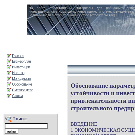
На сайте представлены материалы для написания дипл
инвестициям, сметному делу, инновациям, ипотеке, менеджменту 
недвижимости в строительном секторе (строительстве).
Главная
Бизнес-план
Инвестиции
Ипотека
Менеджмент
Обоснование парамет
Обоснование
Сметное дело
устойчивости и инвес
Статьи
привлекательности вн
строительного предп
Поиск:
ВВЕДЕНИЕ
1 ЭКОНОМИЧЕСКАЯ СУЩН