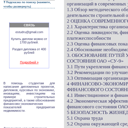
Подсказка по поиску (нажмите,
организаций в современных
чтобы развернуть)
1.3 Обзор методического об
деятельности строительной 
2 ОЦЕНКА СОВРЕМЕННОГО
СВЯЗЬ
2.1 Характеристика организ
2.2 Оценка ликвидности, фи
estudru@gmail.com
платежеспособности
Купить диплом можно от
1700 рублей.
2.3 Оценка финансовых пок
2.4 Обоснование необходим
Раздел диплома от 400
рублей
3. ОБОСНОВАНИЕ ПУТЕЙ
СОСТОЯНИЯ ОАО «СУ-9»
Подробней »
3.1 Пути укрепления финанс
3.2 Рекомендации по улучш
3.3 Оптимизация организац
4 ФИНАНСОВО-ЭКОНОМИ
В помощь студентам для
написания дипломнных проектов,
ФИНАНСОВОГО СОСТОЯН
дипломов, курсовых по экономике,
иновациям, инвестициям на
4.1 Инвестиционное и фина
примере строительных
4.2 Экономическая эффекти
предприятий, а также обоснованию
финансово-экономических
финансового состояния ОАО
показателей предприятия
недвижимости.
5 БЕЗОПАСНОСТЬ ЖИЗНЕ
5.1 Охрана труда
5.2 Охрана окружающей ср