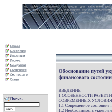
На сайте представлены материалы для написания дипл
инвестициям, сметному делу, инновациям, ипотеке, менеджменту 
недвижимости в строительном секторе (строительстве).
Главная
Бизнес-план
Инвестиции
Ипотека
Менеджмент
Обоснование путей у
Обоснование
Сметное дело
финансового состоян
Статьи
ВВЕДЕНИЕ
1 ОСОБЕННОСТИ РАЗВИТ
Поиск:
СОВРЕМЕННЫХ УСЛОВИ
1.1 Современное состояние 
1.2 Необходимость укреплен