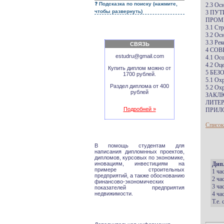
Подсказка по поиску (нажмите,
2.3 Ос
чтобы развернуть)
3 ПУ
ПРОМ
3.1 Ст
3.2 Ос
3.3 Ре
СВЯЗЬ
4 СО
estudru@gmail.com
4.1 Ос
4.2 Оц
Купить диплом можно от
5 БЕ
1700 рублей.
5.1 Ох
Раздел диплома от 400
5.2 Ох
рублей
ЗАКЛ
ЛИТЕР
Подробней »
ПРИЛ
Список
В помощь студентам для
написания дипломнных проектов,
дипломов, курсовых по экономике,
иновациям, инвестициям на
Дип
примере строительных
1 ча
предприятий, а также обоснованию
2 ча
финансово-экономических
3 ча
показателей предприятия
недвижимости.
4 ча
Т.е.