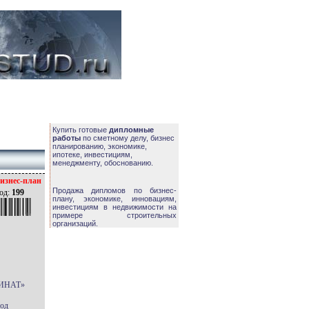
Купить готовые
дипломные
работы
по сметному делу, бизнес
планированию, экономике,
ипотеке, инвестициям,
менеджменту, обоснованию.
изнес-план
Продажа дипломов по бизнес-
од:
199
плану, экономике, инновациям,
инвестициям в недвижимости на
примере строительных
организаций.
ИНАТ»
год