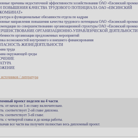
новные причины недостаточной эффективности хозяйствования ОАО «Евсинский промк
ТИ ПОВЫШЕНИЯ КАЧЕСТВА ТРУДОВОГО ПОТЕНЦИАЛА ОАО «ЕВСИНСКИЙ
КОМБИНАТ»
руктура и функциональные обязанности отдела по кадрам
новные направления повышения качества трудового потенциала ОАО «Евсинский промк
комендации по совершенствованию организационной структуры ОАО «Евсинский промк
ВЕРШЕНСТВОВАНИЕ ОРГАНИЗАЦИОННО-УПРАВЛЕНЧЕСКОЙ ДЕЯТЕЛЬНОСТИ
обенности организации предложенных мероприятий
енка возможностей внутреннего и внешнего финансирования
ЗОПАСНОСТЬ ЖИЗНЕДЕЯТЕЛЬНОСТИ
рана труда
рана окружающей среды
ЮЧЕНИЕ
АТУРА
ОЖЕНИЕ
 источников / литература
ломный проект поделен на 4 части
.
сть: от начла по 1-ю главу включительно.
сть: соответствует 2-ой главе диплома.
сть: соответствует 3-ей главе.
сть: с четвертой главы и до конца работы.
 скачав все части вы получите полностью весь дипломный проект.