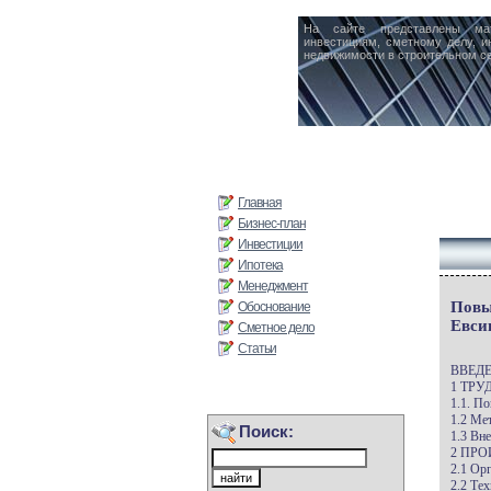
На сайте представлены ма
инвестициям, сметному делу, и
недвижимости в строительном се
Главная
Бизнес-план
Инвестиции
Ипотека
Менеджмент
Повы
Обоснование
Евси
Сметное дело
Статьи
ВВЕД
1 ТР
1.1. П
1.2 Ме
Поиск:
1.3 Вн
2 ПР
2.1 Ор
2.2 Те