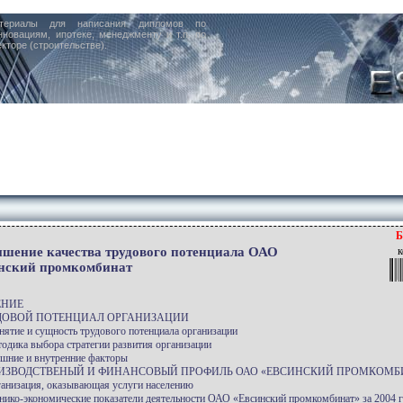
териалы для написания дипломов по
нновациям, ипотеке, менеджменту и т.п. по
кторе (строительстве).
Б
шение качества трудового потенциала ОАО
к
нский промкомбинат
ЕНИЕ
УДОВОЙ ПОТЕНЦИАЛ ОРГАНИЗАЦИИ
онятие и сущность трудового потенциала организации
тодика выбора стратегии развития организации
ешние и внутренние факторы
ОИЗВОДСТВЕНЫЙ И ФИНАНСОВЫЙ ПРОФИЛЬ ОАО «ЕВСИНСКИЙ ПРОМКОМБ
ганизация, оказывающая услуги населению
хнико-экономические показатели деятельности ОАО «Евсинский промкомбинат» за 2004 