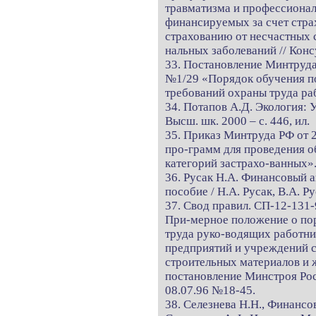
травматизма и профессионал
финансируемых за счет стра
страхованию от несчастных 
нальных заболеваний // Кон
33. Постановление Минтруд
№1/29 «Порядок обучения по
требований охраны труда ра
34. Потапов А.Д. Экология: У
Высш. шк. 2000 – с. 446, ил.
35. Приказ Минтруда РФ от 
про-грамм для проведения о
категорий застрахо-ванных»
36. Русак Н.А. Финансовый 
пособие / Н.А. Русак, В.А. Р
37. Свод правил. СП-12-131-
При-мерное положение о пор
труда руко-водящих работни
предприятий и учреждений 
строительных материалов и 
постановление Минстроя Рос
08.07.96 №18-45.
38. Селезнева Н.Н., Финансо