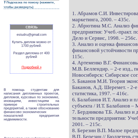
Подсказка по поиску (нажмите,
чтобы развернуть)
1. Абрамов С.И. Инвестирова
маркетинга, 2000. – 435с.
2. Абрютина М.С. Анализ фи
СВЯЗЬ
предприятия: Учеб.-практ. п
estudru@gmail.com
Дело и Сервис, 1998. – 256с.
Купить диплом можно от
3. Анализ и оценка финансо
1700 рублей.
финансовой устойчивости пре
Раздел диплома от 400
115с.
рублей
4. Артеменко В.Г. Финансовы
Подробней »
М.В. Беллендир. – 2-е изд., п
Новосибирск: Сибирское согл
5. Баканов М.И. Теория экон
Баканов, А.Д. Шеремет. - 2-е
В помощь студентам для
статистика, 1997. – 416с.
написания дипломнных проектов,
дипломов, курсовых по экономике,
6. Балабанов И.Т. Анализ и
иновациям, инвестициям на
примере строительных
субъекта / И.Т. Балабанов – 
предприятий, а также обоснованию
7. Бердникова Т.Б. Анализ и
финансово-экономических
показателей предприятия
тельности предприятия: Учеб
недвижимости.
2001. – 215с.
8. Березин В.П. Малое предп
В.П. Березин // Бюллетень ст