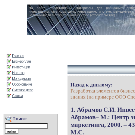
На сайте представлены материалы для написания дипл
инвестициям, сметному делу, инновациям, ипотеке, менеджменту 
недвижимости в строительном секторе (строительстве).
Главная
Бизнес-план
Инвестиции
Ипотека
Менеджмент
Назад к диплому:
Обоснование
Сметное дело
Разработка элементов бизне
Статьи
здания (на примере ООО Спе
1. Абрамов С.И. Инвес
Абрамов– М.: Центр 
Поиск:
маркетинга, 2000. – 4
М.С.