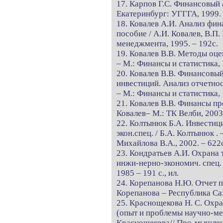
17. Карпов Г.С. Финансовый а
Екатеринбург: УГГГА, 1999. 
18. Ковалев А.И. Анализ фин
пособие / А.И. Ковалев, В.П
менеджмента, 1995. – 192с.
19. Ковалев В.В. Методы оце
– М.: Финансы и статистика, 
20. Ковалев В.В. Финансовы
инвестиций. Анализ отчетности
– М.: Финансы и статистика, 
21. Ковалев В.В. Финансы пре
Ковалев– М.: ТК Велби, 2003.
22. Колтынюк Б.А. Инвестиц
экон.спец. / Б.А. Колтынюк . 
Михайлова В.А., 2002. – 622
23. Кондратьев А.И. Охрана 
инжи-нерно-зкономич. спец. 
1985 – 191 с., ил.
24. Корепанова Н.Ю. Отчет п
Корепанова – Республика Сах
25. Краснощекова Н. С. Охр
(опыт и проблемы научно-мет
Краснощекова// Про-мышленно