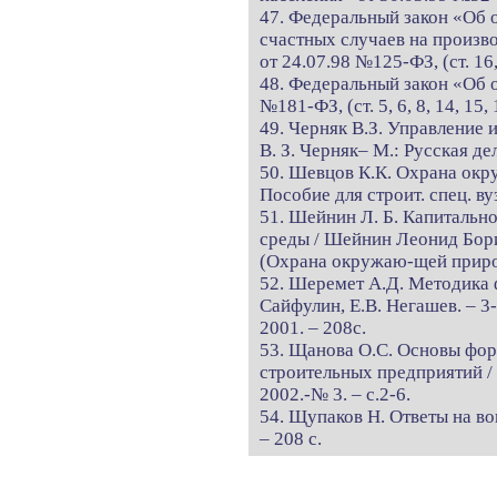
47. Федеральный закон «Об 
счастных случаев на произв
от 24.07.98 №125-ФЗ, (ст. 16,
48. Федеральный закон «Об о
№181-ФЗ, (ст. 5, 6, 8, 14, 15, 
49. Черняк В.З. Управление 
В. З. Черняк– М.: Русская де
50. Шевцов К.К. Охрана окр
Пособие для строит. спец. вуз
51. Шейнин Л. Б. Капитальн
среды / Шейнин Леонид Борисо
(Охрана окружаю-щей природ
52. Шеремет А.Д. Методика ф
Сайфулин, Е.В. Негашев. – 3-
2001. – 208с.
53. Щанова О.С. Основы фо
строительных предприятий /
2002.-№ 3. – с.2-6.
54. Щупаков Н. Ответы на во
– 208 с.