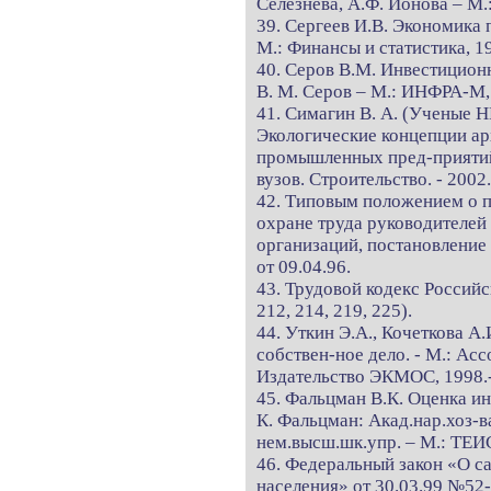
Селезнева, А.Ф. Ионова – М
39. Сергеев И.В. Экономика 
М.: Финансы и статистика, 19
40. Серов В.М. Инвестицион
В. М. Серов – М.: ИНФРА-М, 
41. Симагин В. А. (Ученые Н
Экологические концепции ар
промышленных пред-приятий /
вузов. Строительство. - 2002.
42. Типовым положением о п
охране труда руководителей
организаций, постановление
от 09.04.96.
43. Трудовой кодекс Российс
212, 214, 219, 225).
44. Уткин Э.А., Кочеткова А.
собствен-ное дело. - М.: Ас
Издательство ЭКМОС, 1998.-
45. Фальцман В.К. Оценка ин
К. Фальцман: Акад.нар.хоз-в
нем.высш.шк.упр. – М.: ТЕИС
46. Федеральный закон «О 
населения» от 30.03.99 №52-Ф