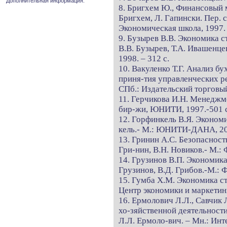
Дополнительная информация.
8. Бригхем Ю., Финансовый м
Бригхем, Л. Гапински. Пер. с 
Экономическая школа, 1997. 
9. Бузырев В.В. Экономика с
В.В. Бузырев, Т.А. Ивашенц
1998. – 312 с.
10. Вакуленко Т.Г. Анализ б
приня-тия управленческих ре
СПб.: Издательский торговый
11. Герчикова И.Н. Менеджме
бир-жи, ЮНИТИ, 1997.-501 с
12. Горфинкель В.Я. Экономи
кель.- М.: ЮНИТИ-ДАНА, 200
13. Гринин А.С. Безопасност
Гри-нин, В.Н. Новиков.- М.:
14. Грузинов В.П. Экономика
Грузинов, В.Д. Грибов.-М.: Ф
15. Гумба Х.М. Экономика ст
Центр экономики и маркетинга
16. Ермолович Л.Л., Савчик Л
хо-зяйственной деятельности
Л.Л. Ермоло-вич. – Мн.: Инт