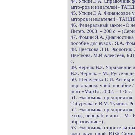
44. Уткин Э.А. Справочник ф
авто-ров и издателей «ТАНД
45. Уткин Э.А. Финансовое у
авторов и издателей «ТАНДЕ
46. Федеральный закон «О не
Питер. 2003. – 208 с. – (Сер
47. Фомин Я.А. Диагностика 
пособие для вузов / Я.А. Ф
48. Цветкова Л.И. Экология: 
Цветкова, М.И Алексеев, Б.П
с.
49. Черняк В.З. Управление 
В.З. Черняк. – М.: Русская д
50. Шепеленко Г. И. Антикр
персоналом: учеб. пособие /
цент «МарТ», 2002. – 176 с.
51. Экономика предприятия: 
Табурчака и В.М. Тумина. Рос
52. Экономика предприятия: 
е изд., перераб. и доп. – М.
образование»).
53. Экономика строительства
экон. наук, проф. Ю.Ф. Сими