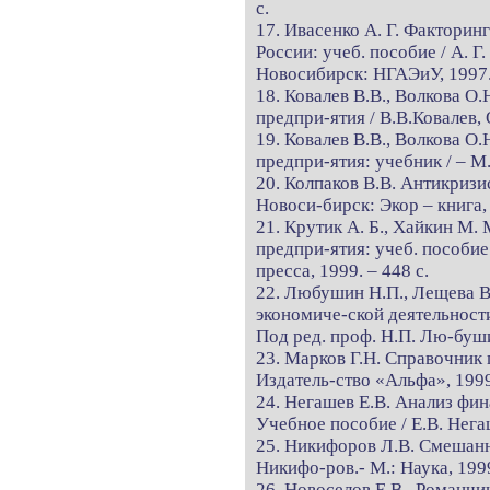
с.
17. Ивасенко А. Г. Факторин
России: учеб. пособие / А. Г
Новосибирск: НГАЭиУ, 1997. 
18. Ковалев В.В., Волкова О
предпри-ятия / В.В.Ковалев,
19. Ковалев В.В., Волкова О
предпри-ятия: учебник / – М.
20. Колпаков В.В. Антикризи
Новоси-бирск: Экор – книга, 
21. Крутик А. Б., Хайкин М.
предпри-ятия: учеб. пособие 
пресса, 1999. – 448 с.
22. Любушин Н.П., Лещева В.
экономиче-ской деятельности
Под ред. проф. Н.П. Лю-буш
23. Марков Г.Н. Справочник 
Издатель-ство «Альфа», 1999.
24. Негашев Е.В. Анализ фин
Учебное пособие / Е.В. Нега
25. Никифоров Л.В. Смешанн
Никифо-ров.- М.: Наука, 1999
26. Новоселов Е.В., Романчин