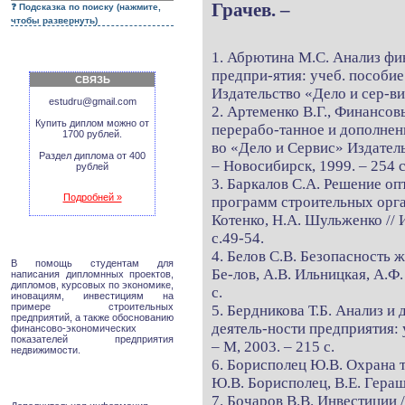
Грачев. –
Подсказка по поиску (нажмите,
чтобы развернуть)
1. Абрютина М.С. Анализ фи
предпри-ятия: учеб. пособие.
СВЯЗЬ
Издательство «Дело и сер-вис
estudru@gmail.com
2. Артеменко В.Г., Финансов
Купить диплом можно от
перерабо-танное и дополненн
1700 рублей.
во «Дело и Сервис» Издател
Раздел диплома от 400
– Новосибирск, 1999. – 254 с
рублей
3. Баркалов С.А. Решение о
Подробней »
программ строительных орган
Котенко, Н.А. Шульженко // 
с.49-54.
4. Белов С.В. Безопасность ж
В помощь студентам для
Бе-лов, А.В. Ильницкая, А.Ф.
написания дипломнных проектов,
дипломов, курсовых по экономике,
с.
иновациям, инвестициям на
примере строительных
5. Бердникова Т.Б. Анализ и
предприятий, а также обоснованию
деятель-ности предприятия: 
финансово-экономических
показателей предприятия
– М, 2003. – 215 с.
недвижимости.
6. Борисполец Ю.В. Охрана т
Ю.В. Борисполец, В.Е. Гераще
7. Бочаров В.В. Инвестиции /