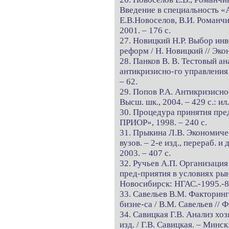
Введение в специальность «
Е.В.Новоселов, В.И. Романчи
2001. – 176 с.
27. Новицкий Н.Р. Выбор инв
реформ / Н. Новицкий // Эко
28. Панков В. В. Тестовый а
антикризисно-го управления /
– 62.
29. Попов Р.А. Антикризисное
Высш. шк., 2004. – 429 с.: ил.
30. Процедура принятия пре
ПРИОР», 1998. – 240 с.
31. Прыкина Л.В. Экономиче
вузов. – 2-е изд., перераб.
2003. – 407 с.
32. Ручьев А.П. Организаци
пред-приятия в условиях рын
Новосибирск: НГАС.-1995.-8
33. Савельев В.М. Факторин
бизне-са / В.М. Савельев // 
34. Савицкая Г.В. Анализ хо
изд. / Г.В. Савицкая. – Минс