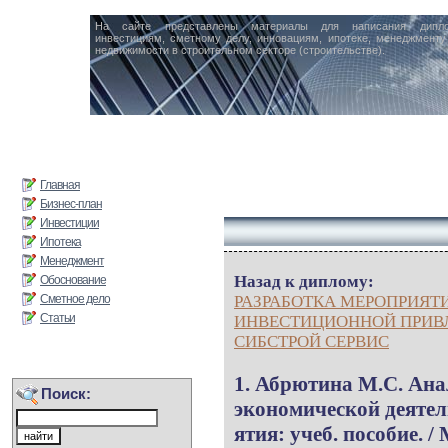
На сайте представлены материалы для написания дипл
инвестициям, сметному делу, инновациям, ипотеке, менеджменту 
недвижимости в строительном секторе (строительстве).
Главная
Бизнес-план
Инвестиции
Ипотека
Менеджмент
Назад к диплому:
Обоснование
Сметное дело
РАЗРАБОТКА МЕРОПРИЯ
Статьи
ИНВЕСТИЦИОННОЙ ПРИВ
СИБСТРОЙ СЕРВИС
1. Абрютина М.С. Ана
Поиск:
экономической деятел
ятия: учеб. пособие. /