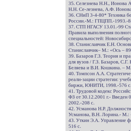
35. Селезнева Н.Н., Ионова 
Н.Н. Се-лезнева, А.Ф. Ионо
36. СНиП 3-4-80* Техника бе
России.-М.: ГПЦПП.-1993.-8
37. СТП НГАСУ 13.01.-99 Ст
Правила выполнения полного
специальностей: Новосибирск
38. Станиславчик Е.Н. Осно
Станиславчик– М.: «Ось – 89»
39. Базаров Г.З. Теория и п
для вузов / Г.З. Базаров, С.Г.
Беляева и В.И. Кошкина. – М
40. Томпсон А.А. Стратегич
реали-зации стратегии: учебн
биржи, ЮНИТИ, 1998.-576 с
41. Трудовой кодекс Россий
ФЗ от 30.12.2001 г.- Введен 
2002.-208 с.
42. Усманова Н.Р. Должностны
Усманова, В.Н. Лорина.- М.:
43. Уткин Э.А. Управление фи
516 с.